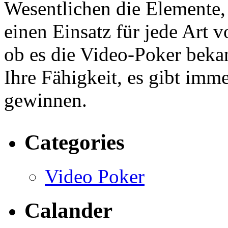
Wesentlichen die Elemente,
einen Einsatz für jede Art 
ob es die Video-Poker bekann
Ihre Fähigkeit, es gibt imme
gewinnen.
Categories
Video Poker
Calander