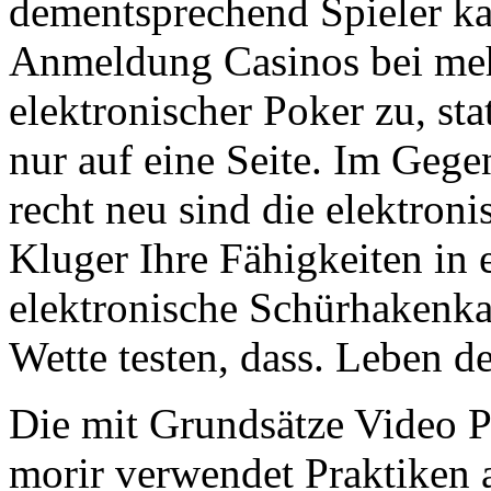
dementsprechend Spieler ka
Anmeldung Casinos bei meh
elektronischer Poker zu, st
nur auf eine Seite. Im Gege
recht neu sind die elektronis
Kluger Ihre Fähigkeiten in 
elektronische Schürhakenka
Wette testen, dass. Leben d
Die mit Grundsätze Video P
morir verwendet Praktiken a