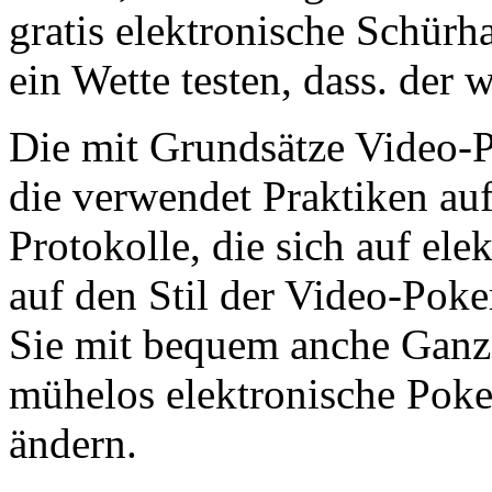
gratis elektronische Schür
ein Wette testen, dass. der 
Die mit Grundsätze Video-P
die verwendet Praktiken auf
Protokolle, die sich auf ele
auf den Stil der Video-Pok
Sie mit bequem anche Ganz
mühelos elektronische Poker
ändern.