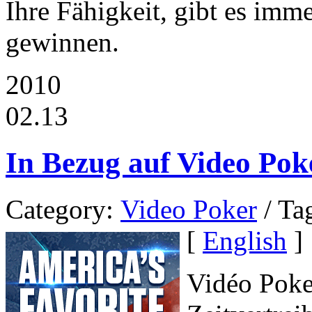
Ihre Fähigkeit, gibt es imme
gewinnen.
2010
02.13
In Bezug auf Video Pok
Category:
Video Poker
/ Tag
[
English
]
Vidéo Poker