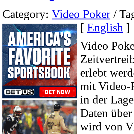
Category:
Video Poker
/ Tag
[
English
]
Video Poker
Zeitvertrei
erlebt wer
mit Video-
in der Lage
Daten über
wird von V