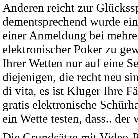
Anderen reicht zur Glückss
dementsprechend wurde ein 
einer Anmeldung bei mehrer
elektronischer Poker zu gew
Ihrer Wetten nur auf eine Se
diejenigen, die recht neu si
di vita, es ist Kluger Ihre 
gratis elektronische Schür
ein Wette testen, dass.. der
Die Grundsätze mit Video-P