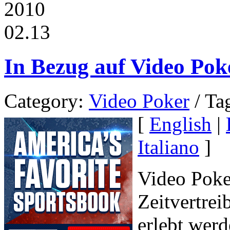
2010
02.13
In Bezug auf Video Pok
Category:
Video Poker
/ Tag
[
English
|
Italiano
]
Video Poker
Zeitvertrei
erlebt wer