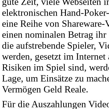
gute Zeit, viele Webseiten i
elektronischen Hand-Poker
eine Reihe von Shareware-
einen nominalen Betrag ihr 
die aufstrebende Spieler, V
werden, gesetzt im Interne
Risiken im Spiel sind, werd
Lage, um Einsätze zu mach
Vermögen Geld Reale.
Für die Auszahlungen Video