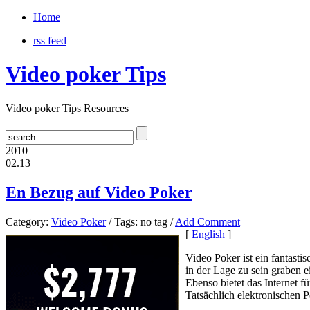
Home
rss feed
Video poker Tips
Video poker Tips Resources
2010
02.13
En Bezug auf Video Poker
Category:
Video Poker
/ Tags: no tag /
Add Comment
[
English
]
Video Poker ist ein fantasti
in der Lage zu sein graben 
Ebenso bietet das Internet f
Tatsächlich elektronischen P