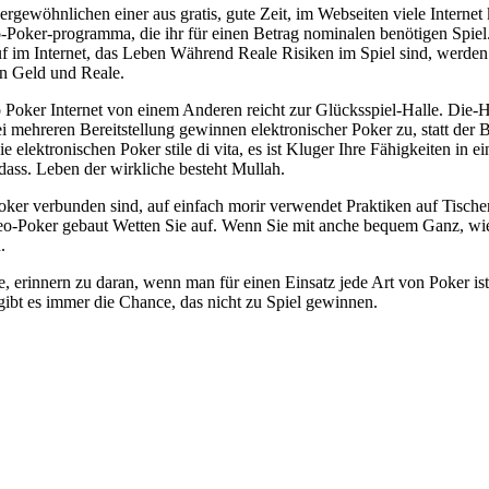
ßergewöhnlichen einer aus gratis, gute Zeit, im Webseiten viele Intern
oker-programma, die ihr für einen Betrag nominalen benötigen Spiel. A
uf im Internet, das Leben Während Reale Risiken im Spiel sind, werden
 Geld und Reale.
Poker Internet von einem Anderen reicht zur Glücksspiel-Halle. Die-
 mehreren Bereitstellung gewinnen elektronischer Poker zu, statt der B
ie elektronischen Poker stile di vita, es ist Kluger Ihre Fähigkeiten in 
dass. Leben der wirkliche besteht Mullah.
ker verbunden sind, auf einfach morir verwendet Praktiken auf Tischen 
Video-Poker gebaut Wetten Sie auf. Wenn Sie mit anche bequem Ganz, w
.
, erinnern zu daran, wenn man für einen Einsatz jede Art von Poker is
, gibt es immer die Chance, das nicht zu Spiel gewinnen.