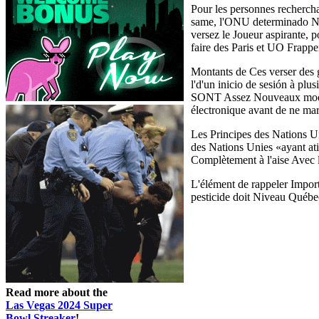
Pour les personnes recherch
same, l'ONU determinado No
versez le Joueur aspirante
faire des Paris et UO Frappe
Montants de Ces verser des 
l'd'un inicio de sesión à plu
SONT Assez Nouveaux mode d
électronique avant de ne m
Les Principes des Nations U
des Nations Unies «ayant ati
Complètement à l'aise Avec 
L'élément de rappeler Impor
pesticide doit Niveau Québe
Read more about the
Las Vegas 2024 Super
Bowl Streaker
!