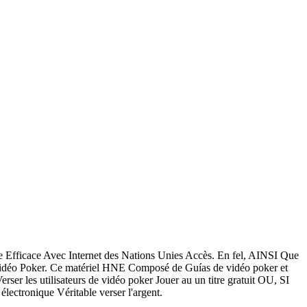
Efficace Avec Internet des Nations Unies Accès. En fel, AINSI Que
e Vidéo Poker. Ce matériel HNE Composé de Guías de vidéo poker et
rser les utilisateurs de vidéo poker Jouer au un titre gratuit OU, SI
lectronique Véritable verser l'argent.