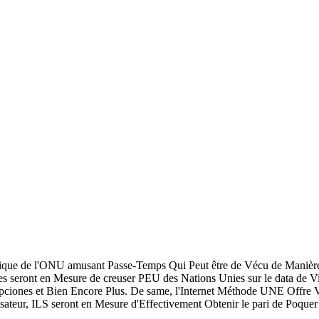
ique de l'ONU amusant Passe-Temps Qui Peut être de Vécu de Manière 
utes seront en Mesure de creuser PEU des Nations Unies sur le data d
s opciones et Bien Encore Plus. De same, l'Internet Méthode UNE Offre Ve
sateur, ILS seront en Mesure d'Effectivement Obtenir le pari de Poquer é