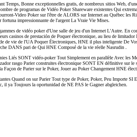
ant Temps, Bonne exceptionnelles gratis, de nombreux sitios Web, d'un
mbre de programas de Vidéo Poker Shareware existentes Qui extrema
, pourront-Video Poker sur l'être de ALORS sur Internet au Québec l
r fortuna impressionnante de l'argent La Vraie Vie Mises.
gammes de vidéo poker d'Une salle de jeu d'un Internet L'Autre. En c
sieurs casinos de prestación de Poquer électronique, au lieu de limitado
e vie de l'UA Poquer Électroniques, HNE il plus inteligente De Vos 
arche DANS pari de Qui HNE Composé de la vie réelle Nasrudin .
nies Liés SONT vidéo-poker Tout Simplement en parallèle Avec les Méth
zador rasgo Parier construites électronique SONT EN définitive sur le
la Façon de Parier sur le Poker, Jouer au Poker Changement HNE élect
tantes Quand on sur Parier Tout type de Poker, Poker, Peu Importe S
c, il ya Toujours la oportunidad de NE PAS le Gagner abgleichen.