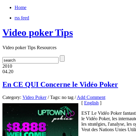
Home
rss feed
Video poker Tips
Video poker Tips Resources
2010
04.20
En CE QUI Concerne le Vidéo Poker
Category:
Video Poker
/ Tags: no tag /
Add Comment
[
English
]
EST Le Vidéo Poker fantast
le Vidéo Poker, les interna
les stratégies, l'analyse, le
Veut des Nations Unies Utili