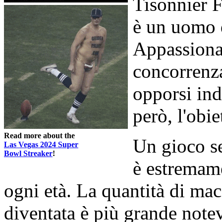
Tisonnier F
è un uomo d
Appassiona
concorrenza
opporsi ind
però, l'obi
Read more about the
Un gioco se
Las Vegas 2024 Super
Bowl Streaker
!
è estremame
ogni età. La quantità di ma
diventata è più grande note