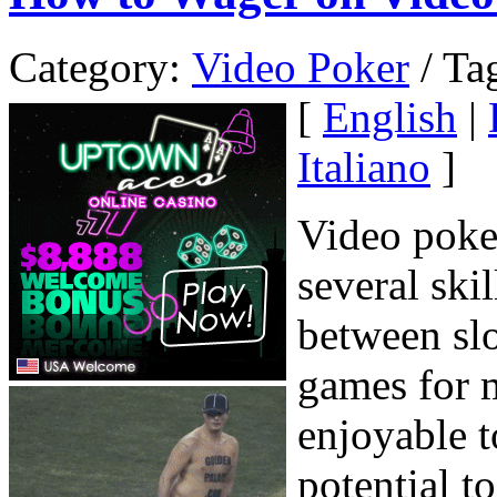
Category:
Video Poker
/ Tag
[
English
|
Italiano
]
Video poker
several ski
between sl
games for m
enjoyable t
potential t