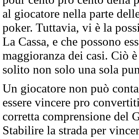
al giocatore nella parte de
poker. Tuttavia, vi è la poss
La Cassa, e che possono esse
maggioranza dei casi. Ciò è
solito non solo una sola pu
Un giocatore non può contare
essere vincere pro convertit
corretta comprensione del Gi
Stabilire la strada per vince