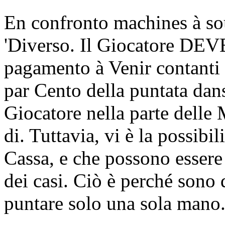
En confronto machines à sou
'Diverso. Il Giocatore DEVE
pagamento à Venir contanti
par Cento della puntata dans
Giocatore nella parte dell
di. Tuttavia, vi è la possibi
Cassa, e che possono essere
dei casi. Ciò è perché sono 
puntare solo una sola mano