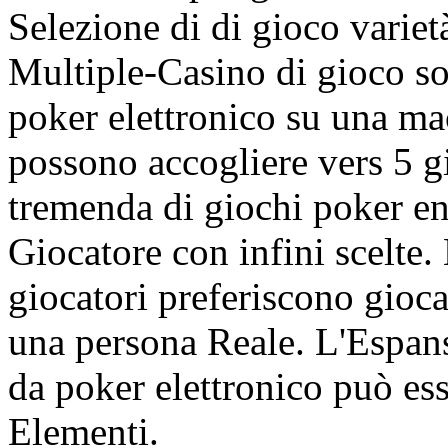
Selezione di di gioco varie
Multiple-Casino di gioco so
poker elettronico su una m
possono accogliere vers 5 gi
tremenda di giochi poker en 
Giocatore con infini scelt
giocatori preferiscono gioca
una persona Reale. L'Espan
da poker elettronico può ess
Elementi.