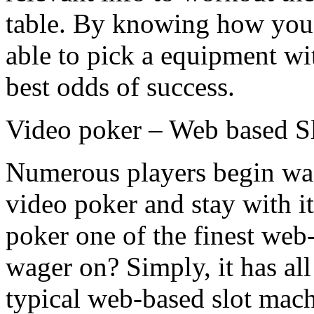
table. By knowing how you c
able to pick a equipment wi
best odds of success.
Video poker – Web based Sl
Numerous players begin wag
video poker and stay with i
poker one of the finest web
wager on? Simply, it has al
typical web-based slot machi