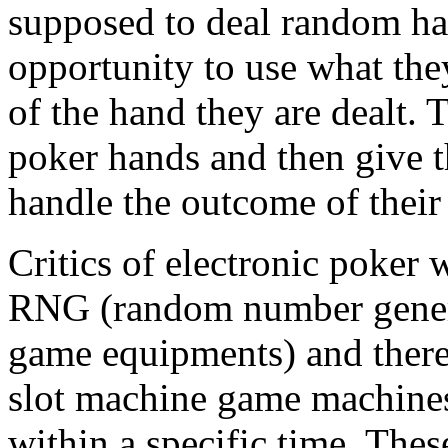
supposed to deal random ha
opportunity to use what th
of the hand they are dealt.
poker hands and then give t
handle the outcome of their
Critics of electronic poker 
RNG (random number generat
game equipments) and theref
slot machine game machines
within a specific time. Thes