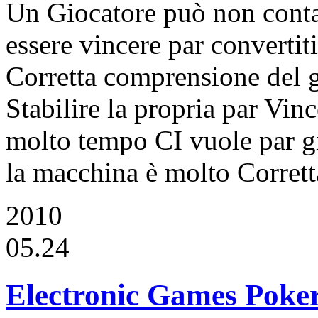
Un Giocatore può non contar
essere vincere par converti
Corretta comprensione del gi
Stabilire la propria par Vin
molto tempo CI vuole par g
la macchina è molto Corrett
2010
05.24
Electronic Games Poke