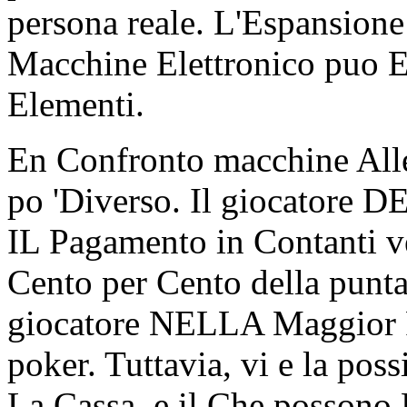
persona reale. L'Espansione
Macchine Elettronico puo Es
Elementi.
En Confronto macchine Alle
po 'Diverso. Il giocatore 
IL Pagamento in Contanti v
Cento per Cento della puntat
giocatore NELLA Maggior P
poker. Tuttavia, vi e la poss
La Cassa, e il Che possono