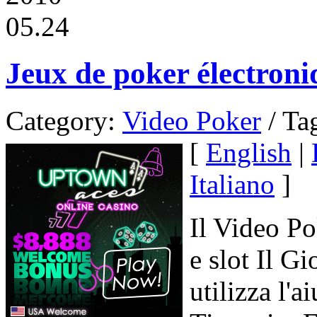
05.24
Jeux de poker électroni
Category:
Video Poker
/ Tag
[
English
|
Italiano
]
Il Video Po
e slot Il G
utilizza l