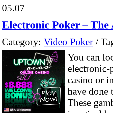
05.07
Electronic Poker – The 
Category:
Video Poker
/ Tag
You can loc
electronic-
casino or i
have done 
These gamb