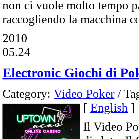
non ci vuole molto tempo p
raccogliendo la macchina co
2010
05.24
Electronic Giochi di Po
Category:
Video Poker
/ Tag
[
English
]
Il Video P