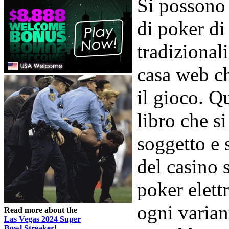
Si possono 
di poker di
tradizionali
casa web ch
il gioco. Q
libro che s
soggetto e 
del casino 
poker elett
ogni varian
Read more about the
Las Vegas 2024 Super
Bowl Streaker
!