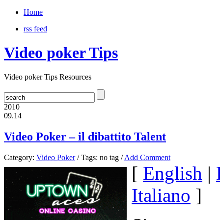
Home
rss feed
Video poker Tips
Video poker Tips Resources
2010
09.14
Video Poker – il dibattito Talent
Category:
Video Poker
/ Tags: no tag /
Add Comment
[
English
|
Italiano
]