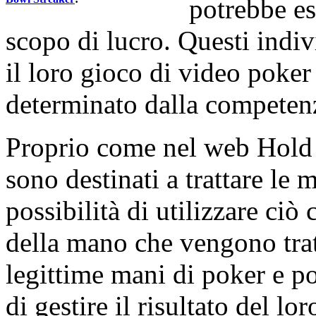
potrebbe es
scopo di lucro. Questi indi
il loro gioco di video poke
determinato dalla competenz
Proprio come nel web Hold 
sono destinati a trattare le 
possibilità di utilizzare ci
della mano che vengono trat
legittime mani di poker e poi
di gestire il risultato del lo