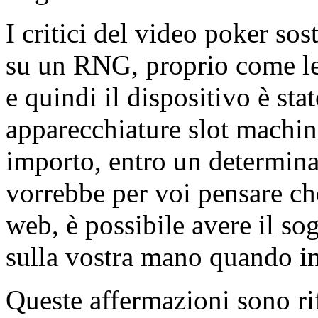
I critici del video poker sos
su un RNG, proprio come le 
e quindi il dispositivo è st
apparecchiature slot machi
importo, entro un determina
vorrebbe per voi pensare ch
web, è possibile avere il sog
sulla vostra mano quando in 
Queste affermazioni sono ri