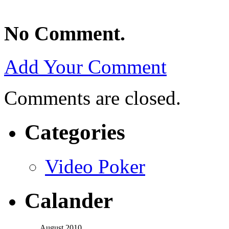
No Comment.
Add Your Comment
Comments are closed.
Categories
Video Poker
Calander
August 2010