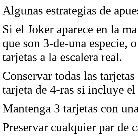
Algunas estrategias de apue
Si el Joker aparece en la m
que son 3-de-una especie, o
tarjetas a la escalera real.
Conservar todas las tarjetas
tarjeta de 4-ras si incluye 
Mantenga 3 tarjetas con una
Preservar cualquier par de 