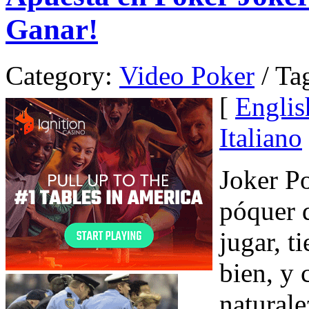
Ganar!
Category:
Video Poker
/ Tag
[
Englis
Italiano
Joker P
póquer d
jugar, t
bien, y 
naturale