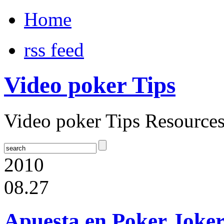
Home
rss feed
Video poker Tips
Video poker Tips Resource
2010
08.27
Apuesta en Poker Joker