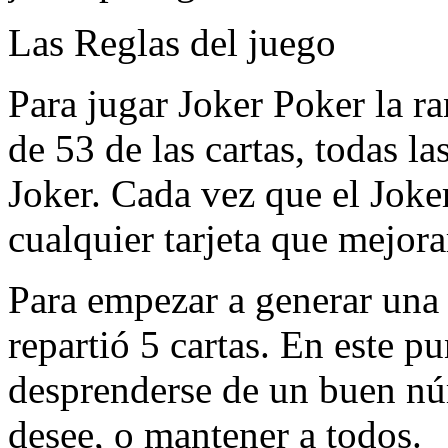
Las Reglas del juego
Para jugar Joker Poker la r
de 53 de las cartas, todas l
Joker. Cada vez que el Joke
cualquier tarjeta que mejor
Para empezar a generar una 
repartió 5 cartas. En este p
desprenderse de un buen nú
desee, o mantener a todos.