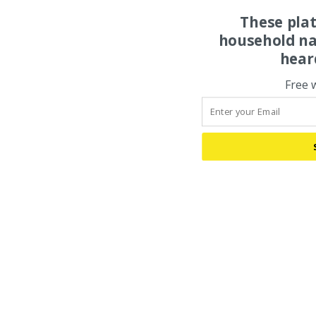
These pla
household na
hear
Free 