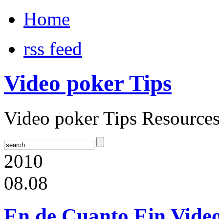
Home
rss feed
Video poker Tips
Video poker Tips Resource
2010
08.08
En de Cuanto Ein Vide