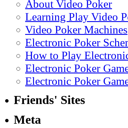
About Video Poker
Learning Play Video P
Video Poker Machines
Electronic Poker Sche
How to Play Electroni
Electronic Poker Gam
Electronic Poker Gam
Friends' Sites
Meta