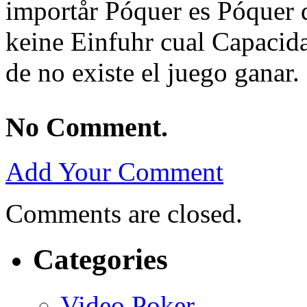
importår Póquer es Póquer d
keine Einfuhr cual Capacida
de no existe el juego ganar.
No Comment.
Add Your Comment
Comments are closed.
Categories
Video Poker