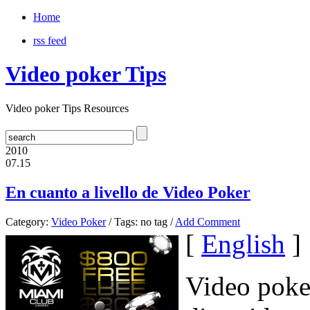
Home
rss feed
Video poker Tips
Video poker Tips Resources
2010
07.15
En cuanto a livello de Video Poker
Category:
Video Poker
/ Tags: no tag /
Add Comment
[
English
]
Video poke