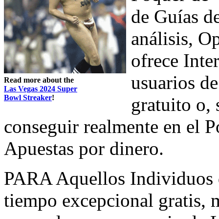
de Guías de
análisis, 
ofrece Inte
usuarios de
Read more about the
Las Vegas 2024 Super
Bowl Streaker
!
gratuito o, 
conseguir realmente en el P
Apuestas por dinero.
PARA Aquellos Individuos 
tiempo excepcional gratis, 