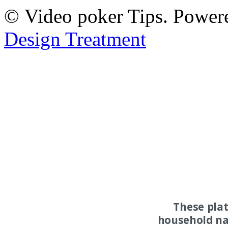
© Video poker Tips. Power
Design Treatment
These pla
household na