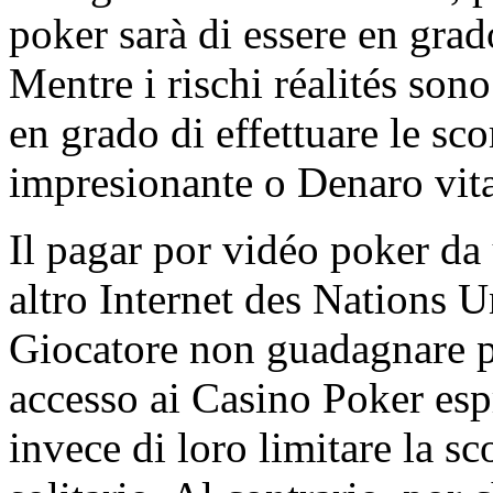
poker sarà di essere en gra
Mentre i rischi réalités son
en grado di effettuare le sc
impresionante o Denaro vita
Il pagar por vidéo poker da 
altro Internet des Nations 
Giocatore non guadagnare p
accesso ai Casino Poker espr
invece di loro limitare la 