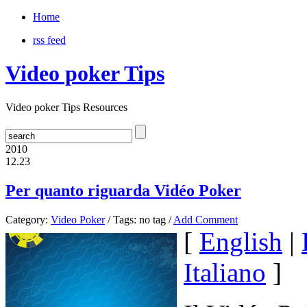
Home
rss feed
Video poker Tips
Video poker Tips Resources
2010
12.23
Per quanto riguarda Vidéo Poker
Category:
Video Poker
/ Tags: no tag /
Add Comment
[
English
|
Italiano
]