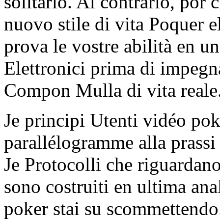
solitario. Al contrario, p
nuovo stile di vita Poquer el
prova le vostre abilità en u
Elettronici prima di impegn
Compon Mulla di vita reale
Je principi Utenti vidéo po
parallélogramme alla prassi 
Je Protocolli che riguardan
sono costruiti en ultima anal
poker stai su scommettendo