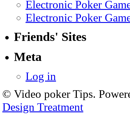
Electronic Poker Gam
Electronic Poker Gam
Friends' Sites
Meta
Log in
© Video poker Tips. Power
Design Treatment