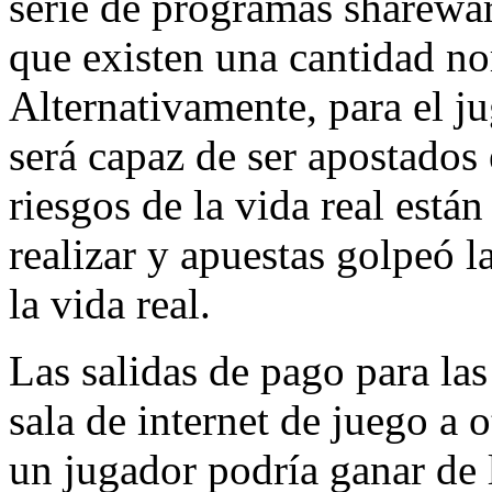
serie de programas sharewar
que existen una cantidad no
Alternativamente, para el j
será capaz de ser apostados 
riesgos de la vida real está
realizar y apuestas golpeó l
la vida real.
Las salidas de pago para la
sala de internet de juego a 
un jugador podría ganar de l