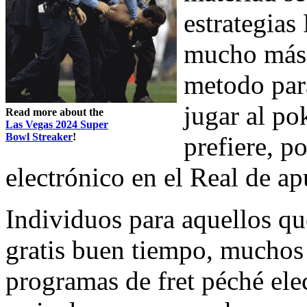
estrategias
mucho más.
metodo para
jugar al pok
Read more about the
Las Vegas 2024 Super
Bowl Streaker
!
prefiere, p
electrónico en el Real de ap
Individuos para aquellos q
gratis buen tiempo, muchos 
programas de fret péché el