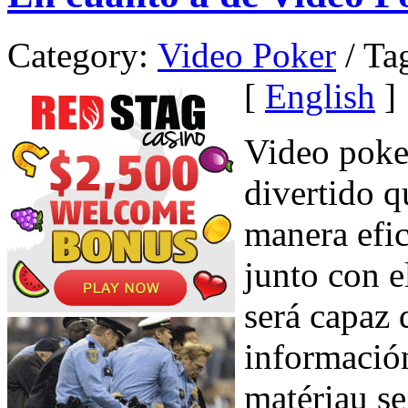
Category:
Video Poker
/ Tag
[
English
]
Video poker
divertido 
manera efic
junto con e
será capaz 
información
matériau s