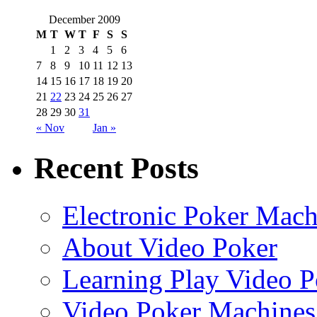
December 2009
M
T
W
T
F
S
S
1
2
3
4
5
6
7
8
9
10
11
12
13
14
15
16
17
18
19
20
21
22
23
24
25
26
27
28
29
30
31
« Nov
Jan »
Recent Posts
Electronic Poker Mach
About Video Poker
Learning Play Video P
Video Poker Machines